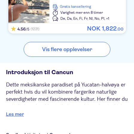
Cancun Bay Resort
Gratis kansellering
Varighet
mer enn 8 timer
Oasis Palm
De,
Da,
En,
Fi,
Fr,
Nl,
No,
Pl,
+1
NOK
1
,
822
4.56
.
00
(1231)
Fiesta Americana Condesa Cancun All Inclusive
/5
Golden Parnassus Resort & Spa All Inclusive
Vis flere opplevelser
Platinum Yucatan Princess All Suites & Spa Resorts
HYAT ZIVA CANCUN
Introduksjon til Cancun
Grand Palladium White Sand Resort & Spa All Incl.
Dette meksikanske paradiset på Yucatan-halvøya er
Flamingo Cancun Resort
perfekt hvis du vil kombinere fargerike naturlige
severdigheter med fascinerende kultur. Her finner du
Grand Fiesta Americana Coral Beach Cancun Resort
natteliv i verdensklasse, hvite sandstrender, turkist
hav og kaleidoskopiske korallrev. I tillegg til kysten
Iberostar Paraiso Beach All Inclusive
Les mer
og klubbene, tilbys det også mange andre aktiviteter
El Dorado Royale A Spa Resort by Karisma
her. Det fines naturlige bassenger som kalles