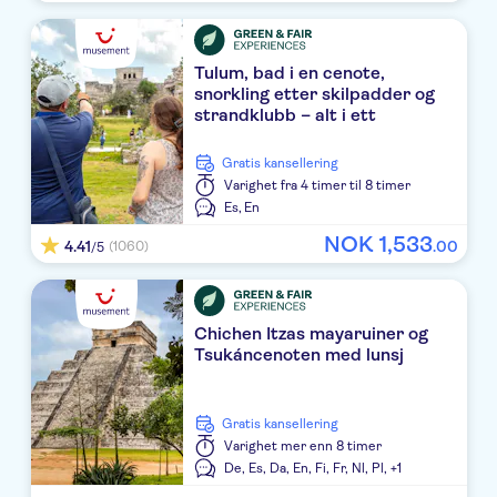
The Westin Lagunamar Ocean Resort and Villas (DUPL
Royalton Chic Cancun Suites
Tulum, bad i en cenote,
snorkling etter skilpadder og
Excellence Riviera Cancun All Inclusive
strandklubb – alt i ett
RIU Ventura
Gratis kansellering
Varighet
fra 4 timer til 8 timer
Dreams Sands Cancun Resort & Spa
Es,
En
NOK
1
,
533
Dreams Mujeres
4.41
.
00
(1060)
/5
THE WESTIN RESORT & SPA
Zoëtry Paraiso de la Bonita All Inclusive
Chichen Itzas mayaruiner og
Tsukáncenoten med lunsj
Marina El Cid Spa & Beach Resort All Inclusive
Secrets Playa Mujeres Golf & Spa Resort
Gratis kansellering
Varighet
mer enn 8 timer
Hotel Riu Latino
De,
Es,
Da,
En,
Fi,
Fr,
Nl,
Pl,
+1