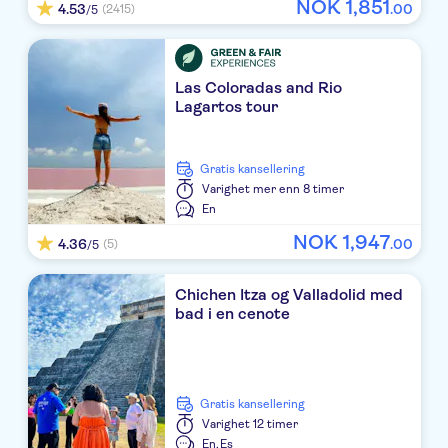
NOK
1
,
851
4.53
.
00
(2415)
Crown Paradise Club Cancun All Inclusive
/5
Hyatt Zilara Cancun
Las Coloradas and Rio
The Azul Beach Riviera Cancun
Lagartos tour
Sandos Cancun Luxury Resort ALL INCLUSIVE
Excellence Playa Mujeres All Inclusive
Gratis kansellering
Varighet
mer enn 8 timer
Catalonia Costa Mujeres All Suites & Spa
En
NOK
1
,
947
4.36
.
00
(5)
/5
Margaritaville Riviera Maya Adult Lobby
TRS Coral Costa Mujeres
Chichen Itza og Valladolid med
bad i en cenote
JW Marriott Cancun Resort & Spa
Paradisus Cancun All Inclusive Resort
Gratis kansellering
Dreams Vista Cancun Golf & Spa Resort
Varighet
12 timer
En,
Es