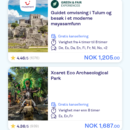
Haven Riviera Cancun
Guidet omvisning i Tulum og
besøk i et moderne
Margaritaville Island Riviera Cancun
mayasamfunn
Dreams Natura Resort & Spa
Gratis kansellering
Grand Palladium Costa Mujeres
Varighet
fra 4 timer til 8 timer
De,
Es,
Da,
En,
Fi,
Fr,
Nl,
No,
+2
Riu Palace Kukulkan
NOK
1
,
205
4.46
.
00
(1076)
/5
Dreams Jade Riviera Cancun All Inclusive
Xcaret Eco Archaeological
Riu Palace Costa Mujeres
Park
Hard Rock Hotel Cancun
The Hideaway at Royalton Riviera Cancun
Gratis kansellering
Varighet
mer enn 8 timer
Hilton Cancun All-Inclusive Resort
Es,
En,
Fr
Secrets The Vine Cancun
NOK
1
,
687
4.36
.
00
(939)
/5