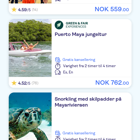
Grand Oasis Cancun
NOK
559
4.59
.
00
(14)
/5
CasaMagna Marriott Cancun Resort
Finest Playa Mujeres by Excellence Group
Puerto Maya jungeltur
Iberostar Tucan All Inclusive
RIU Lupita
Gratis kansellering
Viva Wyndham Maya All Inclusive
Varighet
fra 2 timer til 4 timer
Es,
En
Sandos Playacar Beach Resort ALL INCLUSIVE
NOK
762
4.52
.
00
(76)
/5
RIU Playacar
Snorkling med skilpadder på
RIU Yucatan
Mayarivieraen
Celuisma Dos Playas
Club Riu Tequila All Inclusive
Gratis kansellering
Grand Riviera Princess
Varighet
fra 2 timer til 4 timer