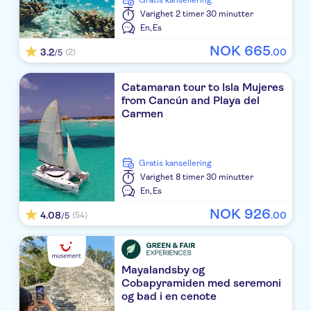
Gratis kansellering
Varighet
2 timer 30 minutter
Paradisus La Esmeralda Playa del Carmen
En,
Es
Le Blanc Spa Palace
NOK
665
3.2
.
00
(2)
/5
Live Aqua Cancun
Catamaran tour to Isla Mujeres
from Cancún and Playa del
Beachscape Kin Ha Villas & Suites
Carmen
Sun Palace All Inclusive
Secrets Maroma Beach All Inclusive
Gratis kansellering
Varighet
8 timer 30 minutter
Grand Palladium Kantenah Resort & Spa
En,
Es
NOK
926
The Reef Playacar All Inclusive
4.08
.
00
(54)
/5
Majestic Elegance Costa Mujeres - All Inclusive
TRS Yucatan Hotel
Mayalandsby og
Cobapyramiden med seremoni
og bad i en cenote
Paradisus La Perla PDC