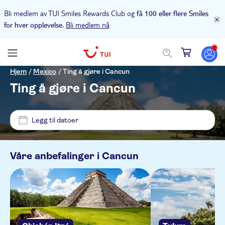
Bli medlem av TUI Smiles Rewards Club og
få 100 eller flere Smiles
Bli medlem nå
for hver opplevelse.
Pris (voksen)
Hjem
/
Mexico
/
Ting å gjøre i Cancun
Ting å gjøre i Cancun
Upphämtning på hotellet
NOK
NOK
Min
Max
Legg til datoer
Alternativer
NO-PICKUP
Gratis kansellering
Kategorier
Våre anbefalinger i
Cancun
Moon Palace Nizuc
Øyeblikkelig bekreftelse
Utflukter og dagsturer
Moon Palace Sunrise
Aktivitetsspråk
Elektronisk billett
Båtturer
Aktiviteter
Dreams Sapphire Riviera Cancun
Guidet rundtur
English
Kultur og historie
Utendørsaktiviteter
Tilvalg
Dreams Riviera Cancun All Inclusive