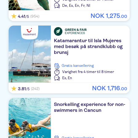
De,
Es,
En,
Fr,
Nl
Catalonia Playa Maroma All Inclusive
NOK
1
,
275
4.41
.
00
(954)
/5
Ocean Maya Royale Adults Only All Inclusive
RIU Riviera Maya
Katamarantur til Isla Mujeres
med besøk på strandklubb og
Sandos Caracol - Eco Resort & Spa/ Select Club
brunsj
Ocean Riviera Paradise
Gratis kansellering
RIU Mexico
Varighet
fra 4 timer til 8 timer
Es,
En
Royal Hideaway Playacar All Inclusive Adults Only
NOK
1
,
716
3.81
.
00
(242)
/5
Viva Wyndham Azteca All Inclusive
Snorkelling experience for non-
Allegro Playacar All Inclusive Resort
swimmers in Cancun
BlueBay Grand Esmeralda All Inclusive
NYX Hotel Cancun