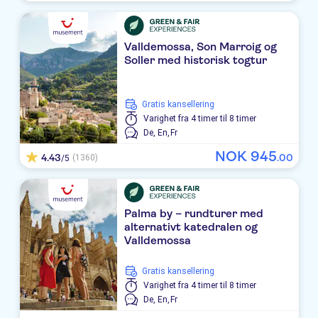
ALLSUN MARIANT PARK
Blue Sea Gran Playa
Valldemossa, Son Marroig og
Soller med historisk togtur
Rigo
Holiday Village Majorca
Gratis kansellering
Varighet
fra 4 timer til 8 timer
Hipotels Hipocampo Playa
De,
En,
Fr
NOK
945
Splashworld Bouganvilla
4.43
.
00
(1360)
/5
TUI BLUE Grupotel Mallorca Mar
Veronica
Palma by – rundturer med
alternativt katedralen og
Valldemossa
Protur Bahia Azul Apartamentos
Universal Bikini
Gratis kansellering
Varighet
fra 4 timer til 8 timer
Hipotels Eurotel Punta Rotja
De,
En,
Fr