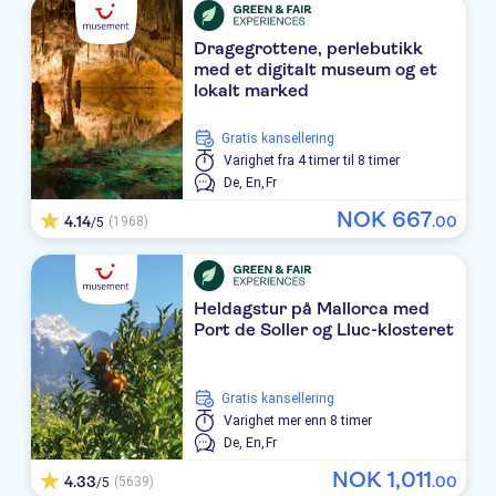
TUI BLUE SENSATORI BIOMAR
Dragegrottene, perlebutikk
med et digitalt museum og et
Iberostar Waves Cala Millor
lokalt marked
Sabina
Gratis kansellering
Playa Moreia
Varighet
fra 4 timer til 8 timer
De,
En,
Fr
Hipotels Said
NOK
667
4.14
.
00
(1968)
/5
Protur Sa Coma Playa Hotel & Spa
Protur Floriana Resort
Heldagstur på Mallorca med
Port de Soller og Lluc-klosteret
Apartamentos Elegance Sol Y Mar
Sur
Gratis kansellering
Varighet
mer enn 8 timer
Hipotels Hipocampo
De,
En,
Fr
CM Mallorca Palace
NOK
1
,
011
4.33
.
00
(5639)
/5