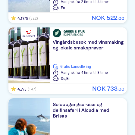
Varighet
fra 2 timer til 4 timer
En
Cala Morlanda Suites
NOK
522
4.17
.
00
(322)
/5
HOTEL SATURNO CALA MILLOR
Protur Vista Badia
Vingårdsbesøk med vinsmaking
Catalonia Del Mar
og lokale smaksprøver
Protur Atalaya
Gratis kansellering
LOS ALAMOS ( C.MILLOR )
Varighet
fra 4 timer til 8 timer
De,
En
Cala Millor Garden
NOK
733
4.7
.
00
(147)
/5
LEVANTE LA LUNA
Soloppgangscruise og
Safari Park
delfinsafari i Alcudia med
Brisas
Isabel
Protur Bonaire Aparthotel