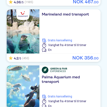
NOK
467
4.36
.
00
(1985)
CM Playa del Moro
/5
THB Sa Coma Platja
Marineland med transport
Hipotels Marfil Playa
TUI BLUE LEVANTE
Anba Romani
Gratis kansellering
Varighet
fra 4 timer til 8 timer
Gran Sol .
En
NOK
356
4.2
.
00
(450)
/5
Protur Alicia
Hipotels Mercedes
Palma Aquarium med
Palia Sa Coma Playa
transport
Hotel Levante Park
Gratis kansellering
Girasol
Varighet
fra 4 timer til 8 timer
En