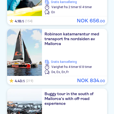
Gratis kansellering
PROTUR BONAMAR
Varighet
fra 2 timer til 4 timer
En
Cristina Apartamentos Villas
NOK
656
4.18
.
00
(154)
/5
Sabina Playa
Robinson katamarantur med
MARINS BEACH CLUB
transport fra nordsiden av
Mallorca
Globales Cala Bona Suites
Tropicana-Cala Millor
Gratis kansellering
Varighet
fra 4 timer til 8 timer
Mariant
De,
Es,
En,
Fr
Playa Blanca
NOK
834
4.43
.
00
(219)
/5
Marins Playa
Buggy tour in the south of
Atolon
Mallorca's with off-road
experience
Residencia son Floriana