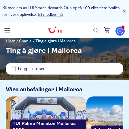
Bli medlem av TUI Smiles Rewards Club og
få 100 eller flere Smiles
Bli medlem nå
for hver opplevelse.
Pris (voksen)
Hjem
/
Spania
/
Ting å gjøre i Mallorca
Ting å gjøre i Mallorca
Upphämtning på hotellet
NOK
NOK
Min
Max
Legg til datoer
Alternativer
NO-PICKUP
Øyeblikkelig bekreftelse
Kategorier
Våre anbefalinger i
Mallorca
Son Corb Boutique Hotel
Gratis kansellering
Aktiviteter
Europa Apartamentos
Aktivitetsspråk
Elektronisk billett
Vannaktiviteter
Utflukter og dagsturer
Hipotels Dunas
Guidet rundtur
English
TUI Palma Maraton Mallorca
Utendørsaktiviteter
Båtturer
Billetter og arrangementer
Hipotels Flamenco