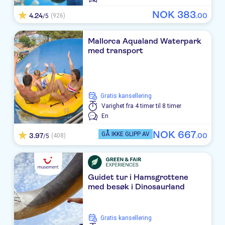
Protur Playa Cala Millor
NOK
383
4.24
.
00
(926)
/5
Hipocampo Palace
Mallorca Aqualand Waterpark
Playa Port Vell
med transport
Morito
R2 Cala Millor Beach Apartment
Gratis kansellering
Universal Perla de s'Illot
Varighet
fra 4 timer til 8 timer
En
Hipotels Don Juan
NOK
667
GÅ IKKE GLIPP AV
3.97
.
00
(408)
/5
Moreyo
Protur Palmeras Playa
Guidet tur i Hamsgrottene
Hipotels Mediterraneo
med besøk i Dinosaurland
Cala Bona
Gratis kansellering
CM Castell de Mar