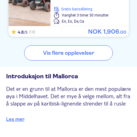
Playa Dorada
Gratis kansellering
Varighet
3 timer 30 minutter
Blue Sea Hotel Don Jaime
En,
Es,
De,
Ca
Club S'Illot
NOK
1
,
906
4.8
.
00
(10)
/5
Hotel Peymar
Vis flere opplevelser
Ciudad Laurel
Millor Sol
Introduksjon til Mallorca
Club Simo
Det er en grunn til at Mallorca er den mest populære
La Santa Maria Playa
øya i Middelhavet. Det er mye å velge mellom, alt fra
å slappe av på karibisk-lignende strender til å rusle
Voramar
rundt i middelalderbyer eller kjøre langs dramatiske
TUI FAMILY LIFE Coma Gran
kystveier. I nord kommer du til å bli forelsket i byene
Les mer
Alcudia og Pollença, mens i vest er det Valldemossa,
Elegance Vista Blava
Deià og Sóller som får oppmerksomheten din.