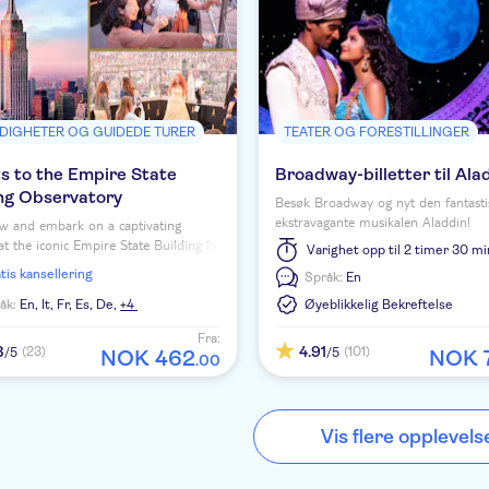
DIGHETER OG GUIDEDE TURER
TEATER OG FORESTILLINGER
s to the Empire State
Broadway-billetter til Ala
ing Observatory
Besøk Broadway og nyt den fantasti
ekstravagante musikalen Aladdin!
w and embark on a captivating
at the iconic Empire State Building in
Varighet
opp til 2 timer 30 m
an.
ratis kansellering
Språk:
En
åk:
En,
It,
Fr,
Es,
De,
+4
Øyeblikkelig Bekreftelse
Fra:
3
4.91
(23)
(101)
/5
/5
NOK
462
NOK
.
00
Vis flere opplevels