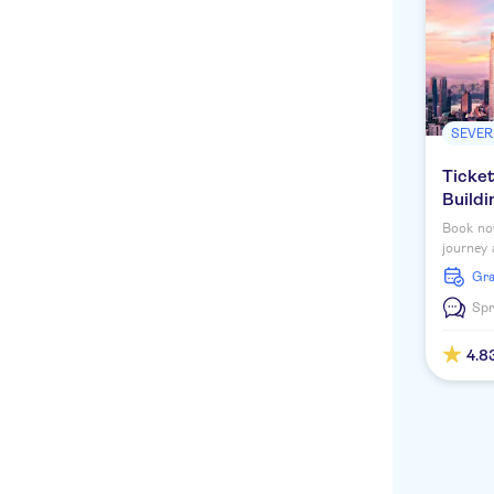
SEVER
Ticket
Build
Book no
journey 
Manhatt
G
Spr
4.8