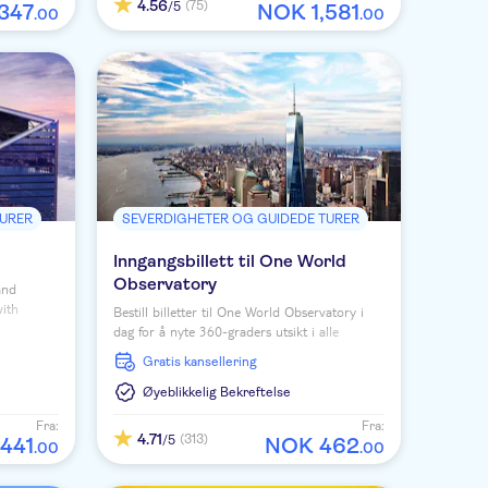
4.56
(75)
/5
347
NOK
1
,
581
.
00
.
00
TURER
SEVERDIGHETER OG GUIDEDE TURER
Inngangsbillett til One World
Observatory
and
with
Bestill billetter til One World Observatory i
rom 11
dag for å nyte 360-graders utsikt i alle
iews.
retninger over New York fra 102. etasje i
Gratis kansellering
Freedom Tower.
Øyeblikkelig Bekreftelse
Fra:
Fra:
4.71
(313)
/5
441
NOK
462
.
00
.
00