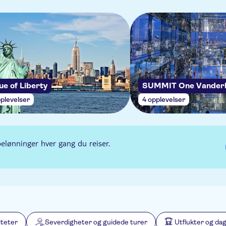
ue of Liberty
SUMMIT One Vanderb
plevelser
4 opplevelser
belønninger hver gang du reiser.
iteter
Severdigheter og guidede turer
Utflukter og da