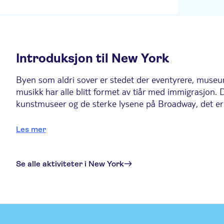
Introduksjon til New York
Byen som aldri sover er stedet der eventyrere, museu
musikk har alle blitt formet av tiår med immigrasjon. 
kunstmuseer og de sterke lysene på Broadway, det er 
De seks beste tingene å gjøre i New York
Les mer
1. Utforsk
Times Square
Se alle aktiviteter i New York
Times Square, Manhattans bankende hjerte, er ett av
reklametavler, dra på shopping, ta selfies, eller bare
og ligger i hjertet av teaterdistriktet. Fra klassikere
2. Spektakulær panoramautsikt fra byens observasjo