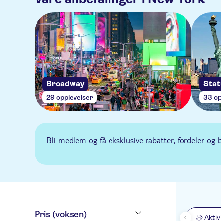
Broadway
Stat
29 opplevelser
33 op
Bli medlem og få eksklusive rabatter, fordeler og 
Pris (voksen)
Aktiv