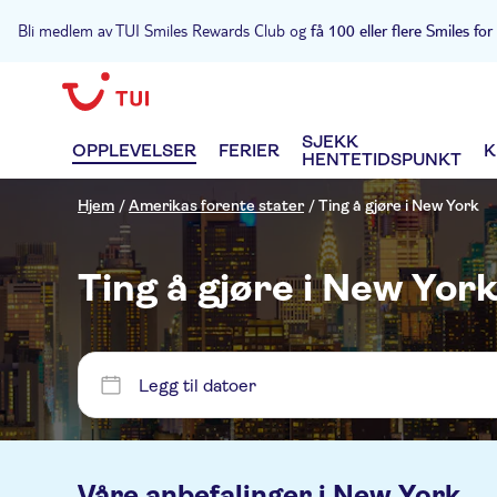
Bli medlem av TUI Smiles Rewards Club og
få 100 eller flere Smiles for
SJEKK
OPPLEVELSER
FERIER
K
HENTETIDSPUNKT
Hjem
/
Amerikas forente stater
/
Ting å gjøre i New York
Ting å gjøre i New Yor
Legg til datoer
Våre anbefalinger i
New York