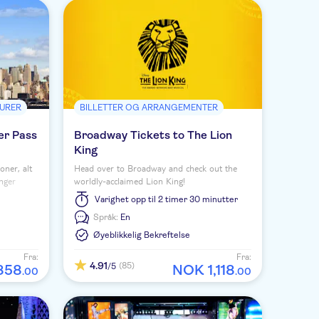
TURER
BILLETTER OG ARRANGEMENTER
er Pass
Broadway Tickets to The Lion
King
oner, alt
Head over to Broadway and check out the
nger
worldly-acclaimed Lion King!
tter til
Varighet
opp til 2 timer 30 minutter
 York.
Språk:
En
Øyeblikkelig Bekreftelse
Fra:
Fra:
4.91
(85)
/5
858
NOK
1
,
118
.
00
.
00