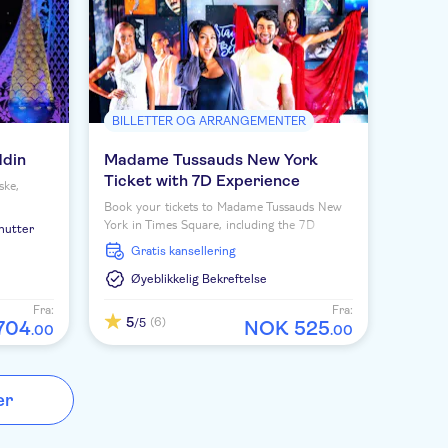
BILLETTER OG ARRANGEMENTER
ddin
Madame Tussauds New York
Ticket with 7D Experience
ske,
Book your tickets to Madame Tussauds New
York in Times Square, including the 7D
inutter
interactive gaming adventure.
Gratis kansellering
Øyeblikkelig Bekreftelse
Fra:
Fra:
5
(6)
/5
704
NOK
525
.
00
.
00
er