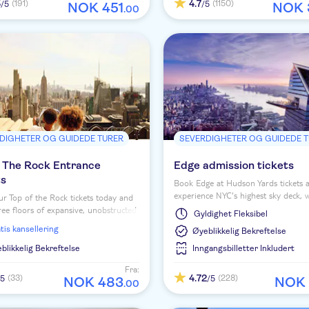
5
4.7
(191)
(1150)
/5
/5
NOK
451
NOK
.
00
DIGHETER OG GUIDEDE TURER
SEVERDIGHETER OG GUIDEDE 
f The Rock Entrance
Edge admission tickets
ts
Book Edge at Hudson Yards tickets 
experience NYC's highest sky deck, 
r Top of the Rock tickets today and
immersive indoor spaces opening f
ree floors of expansive, unobstructed
Gyldighet
Fleksibel
June 2026 and panoramic skyline v
 the Big Apple!
ratis kansellering
Øyeblikkelig Bekreftelse
blikkelig Bekreftelse
Inngangsbilletter Inkludert
Fra:
4.72
(33)
(228)
/5
/5
NOK
483
NOK
.
00