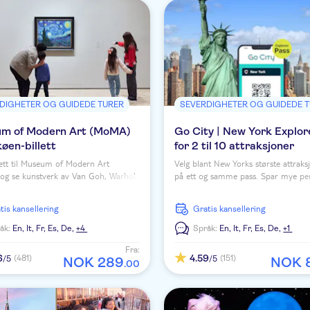
DIGHETER OG GUIDEDE TURER
SEVERDIGHETER OG GUIDEDE 
m of Modern Art (MoMA)
Go City | New York Explor
køen-billett
for 2 til 10 attraksjoner
lett til Museum of Modern Art
Velg blant New Yorks største attraksj
og se kunstverk av Van Goh, Warhol,
på ett og samme pass. Spar mye pe
ohn m.fl. Inkludert får du lydguide,
sammenlignet med å kjøpe enkeltbille
ifi inkludert.
alle de største severdighetene i New
ratis kansellering
Gratis kansellering
åk:
En,
It,
Fr,
Es,
De,
+4
Språk:
En,
It,
Fr,
Es,
De,
+1
Fra:
6
4.59
(481)
(151)
/5
/5
NOK
289
NOK
.
00