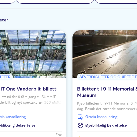
teter
ITETER
SEVERDIGHETER OG GUIDEDE 
T One Vanderbilt-billett
Billetter til 9-11 Memorial
Museum
illett nå for å få tilgang til SUMMIT
erbilt og nyt spektakulær 360 utsikt
Kjøp billetten til 9-11 Memorial &
w York City og områdene rundt!
dag. Besøk det rørende minnesmerk
om hendelsene på den skjebnesvang
ratis kansellering
Gratis kansellering
blikkelig Bekreftelse
Øyeblikkelig Bekreftelse
Fra: