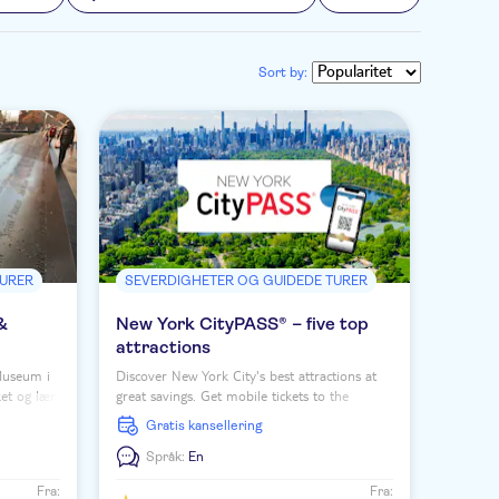
Sort by:
TURER
SEVERDIGHETER OG GUIDEDE TURER
 &
New York CityPASS® – five top
attractions
 Museum i
Discover New York City's best attractions at
et og lær
great savings. Get mobile tickets to the
re dagen.
Empire State Building, 9/11 Museum, Intrepid
Gratis kansellering
Museum and more.
Språk:
En
Fra:
Fra: