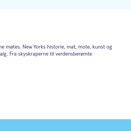
e møtes. New Yorks historie, mat, mote, kunst og
pvalg. Fra skyskraperne til verdensberømte
emengdene under flimrende neonlys og glødende
 Times Square er kjent som "Crossroads of the World",
ste tingene å gjøre i New York.