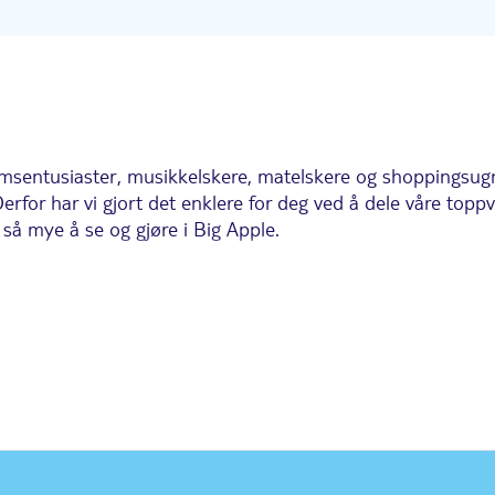
msentusiaster, musikkelskere, matelskere og shoppingsugn
Derfor har vi gjort det enklere for deg ved å dele våre top
så mye å se og gjøre i Big Apple.
 New Yorks landemerker. Se gateartister underholde folk
 sitte på de berømte Red Steps og se verden passere forbi.
 til moderne musikaler, å se et Broadway-show er en av de be
nsdekk