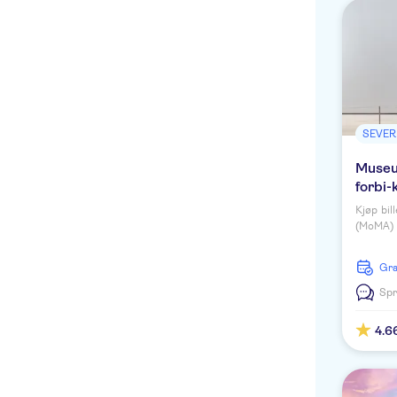
SEVER
Museu
forbi-
Kjøp bil
(MoMA) 
Jasper J
kart og w
G
Spr
4.6