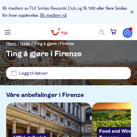
Bli medlem av TUI Smiles Rewards Club og
få 100 eller flere Smiles
Bli medlem nå
for hver opplevelse.
Pris (voksen)
Hjem
/
Italia
/
Ting å gjøre i Firenze
Ting å gjøre i Firenze
Upphämtning på hotellet
NOK
NOK
Min
Max
Legg til datoer
Alternativer
NO-PICKUP
Øyeblikkelig bekreftelse
Kategorier
Våre anbefalinger i
Firenze
Florence Airport
Gratis kansellering
Utflukter og dagsturer
Florence Train Station
Aktivitetsspråk
Elektronisk billett
Kultur og historie
Aktiviteter
MY TREVI
Guidet rundtur
English
Food and Wine Ta
Toppattraksjoner
Sightseeing og tradisjoner
Byaktiviteter
Severdigheter og guidede turer
Hotel Manfredi Suite in Rome