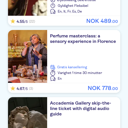
Øyeblikkelig Bekreftelse
Gyldighet
Fleksibel
Hotel Meridiana
En,
It,
Fr,
Es,
De
ROYAL COURT
NOK
489
4.55
.
00
(22)
/5
Baglioni Hotel Regina
Perfume masterclass: a
sensory experience in Florence
Hotel Aventino
PANTHEON RELAIS
Hotel Sweet Home
Gratis kansellering
Varighet
1 time 30 minutter
PYRAMID
En
NOK
778
Gioberti Art Hotel
4.67
.
00
(3)
/5
Hotel Modigliani
Accademia Gallery skip-the-
line ticket with digital audio
Navona Elite
guide
Hotel Oriente