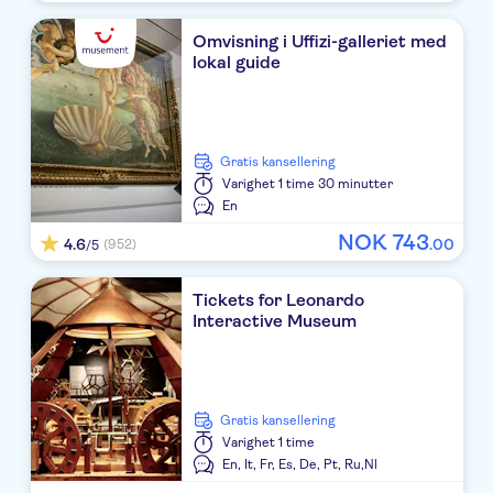
Hearth Hotel
Omvisning i Uffizi-galleriet med
lokal guide
MONTREAL
Rosetta Inn
Hotel Latinum
Gratis kansellering
Varighet
1 time 30 minutter
Hotel Marsala
En
NOK
743
Suitedreams
4.6
.
00
(952)
/5
WASHINGTON
Tickets for Leonardo
Interactive Museum
Hotel De' Ricci
MINERVA RELAIS
The B Place
Gratis kansellering
Varighet
1 time
Serena House
En,
It,
Fr,
Es,
De,
Pt,
Ru,
Nl