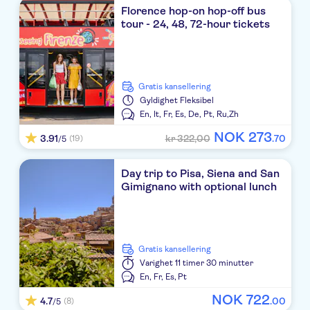
Florence hop-on hop-off bus
SOFITEL ROMA VILLA BORGHESE
tour - 24, 48, 72-hour tickets
Al Manthia Hotel
ARGENTINA
Gratis kansellering
RIPA RESIDENCE
Gyldighet
Fleksibel
En,
It,
Fr,
Es,
De,
Pt,
Ru,
Zh
PATRIA
NOK
273
3.91
kr 322,00
.
70
(19)
/5
Orazio Palace Hotel
Day trip to Pisa, Siena and San
HOTEL TRIBUNE
Gimignano with optional lunch
RESIDENZA IL BOLLO
W Rome
Gratis kansellering
Varighet
11 timer 30 minutter
Grand Hotel de la Minerve
En,
Fr,
Es,
Pt
River Palace Hotel
NOK
722
4.7
.
00
(8)
/5