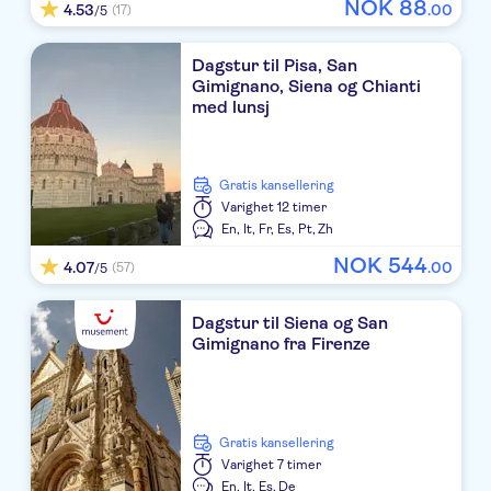
NOK
88
4.53
.
00
(17)
XX Settembre
/5
Cardo Roma, Autograph Collection
Dagstur til Pisa, San
Gimignano, Siena og Chianti
Hotel Ferrarese
med lunsj
Hotel Del Corso
The Church Village
Gratis kansellering
Varighet
12 timer
Hotel Orto di Roma
En,
It,
Fr,
Es,
Pt,
Zh
NOK
544
4.07
.
00
(57)
/5
Hotel 77 Seventy-Seven
Fenicia
Dagstur til Siena og San
Gimignano fra Firenze
Hotel Atlante Star
BW Premier Collection Hotel Canada - Roma
Gratis kansellering
Hotel Lord Byron
Varighet
7 timer
En,
It,
Es,
De