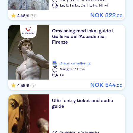
En,
It,
Fr,
Es,
De,
Pt,
Ru,
Nl,
+4
RADISSON
NOK
322
4.46
.
00
(74)
/5
Demetra Hotel Rome
Omvisning med lokal guide i
COMFORT INN
Galleria dell'Accademia,
Firenze
Florida Rooms - Comfort Hotel
Hotel Everest Roma
Gratis kansellering
Hotel Pichierri
Varighet
1 time
En
Villa Maria Regina
NOK
544
4.58
.
00
(17)
/5
Crossroad Hotel
Uffizi entry ticket and audio
c-hotels Fiume
guide
Hotel Royal Bissolati
NAVONA