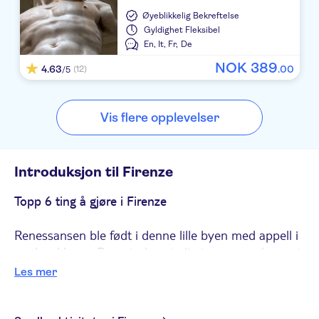
Hotel 87 EightySeven
Øyeblikkelig Bekreftelse
Gyldighet
Fleksibel
Hotel Lancelot
En,
It,
Fr,
De
NOK
389
4.63
.
00
(12)
Residenza Spirito Santo Roma
/5
Hotel Zone
Vis flere opplevelser
Imperium Suite Navona
Hotel Milton Roma
Introduksjon til Firenze
Spanish Art Hotel
Topp 6 ting å gjøre i Firenze
Hotel Golden
Renessansen ble født i denne lille byen med appell i
Best Western Hotel President
verdensklasse. Den gir deg et glimt av en av de mest
kulturelle og kunstneriske periodene i vår historie. Å
Harry's Bar Trevi Hotel & Restaurant
Les mer
besøke Firenze er som å ta et fortryllende skritt
VILLA GLORI
tilbake i tid. Beundre kunstneriske mesterverk fra