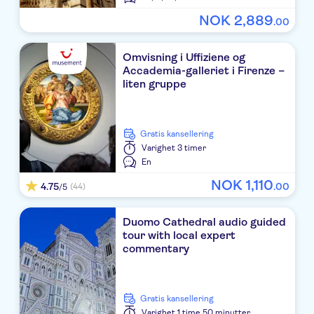
The H'All Tailor Suite
NOK
2
,
889
.
00
Sofitel Rome Villa Borghese
Omvisning i Uffiziene og
Hotel Panama Garden
Accademia-galleriet i Firenze –
liten gruppe
Le Meridien Visconti Rome
The Style Hotel
Gratis kansellering
TOURING
Varighet
3 timer
En
LE PETIT HOTEL
NOK
1
,
110
4.75
.
00
(44)
/5
Hotel San Pietrino
Duomo Cathedral audio guided
Crosti Apartments Hotel Rome
tour with local expert
commentary
CONCORDIA
B&B La Casa di Clementina
Gratis kansellering
LES FLEURS LUXURY HOUSE
Varighet
1 time 50 minutter