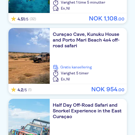
Varighet
1 time 5 minutter
En,
Nl
NOK
1
,
108
4.51
.
00
(32)
/5
Curaçao Cave, Kunuku House
and Porto Mari Beach 4x4 off-
road safari
Gratis kansellering
Varighet
5 timer
En,
Nl
NOK
954
4.2
.
00
(1)
/5
Half Day Off-Road Safari and
Snorkel Experience in the East
Curaçao