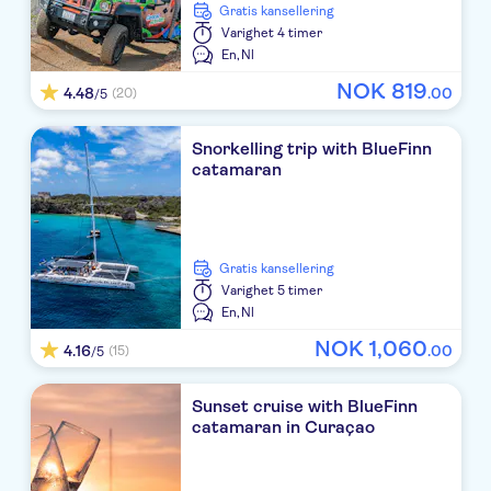
Gratis kansellering
Varighet
4 timer
En,
Nl
NOK
819
4.48
.
00
(20)
/5
Snorkelling trip with BlueFinn
catamaran
Gratis kansellering
Varighet
5 timer
En,
Nl
NOK
1
,
060
4.16
.
00
(15)
/5
Sunset cruise with BlueFinn
catamaran in Curaçao