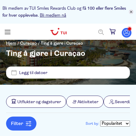
Bli medlem av TUI Smiles Rewards Club og
få 100 eller flere Smiles
Bli medlem nå
for hver opplevelse.
Pris (voksen)
Hjem
/
Curaçao
/
Ting å gjøre i Curaçao
Ting å gjøre i Curaçao
Upphämtning på hotellet
NOK
NOK
Min
Max
Legg til datoer
Alternativer
NO-PICKUP
Øyeblikkelig bekreftelse
Kategorier
Chogogo Dive & Beach Resort
Gratis kansellering
Utflukter og dagsturer
Aktiviteter
Severdighe
Utflukter og dagsturer
Aktivitetsspråk
Elektronisk billett
Båtturer
Aktiviteter
Filter
Sort by:
Guidet rundtur
Dutch
Sightseeing og tradisjoner
Utendørsaktiviteter
Severdigheter og guidede turer