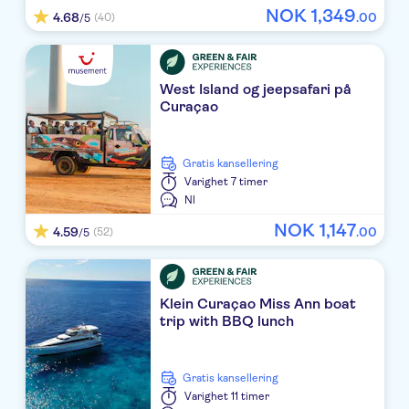
NOK
1
,
349
4.68
.
00
(40)
/5
West Island og jeepsafari på
Curaçao
Gratis kansellering
Varighet
7 timer
Nl
NOK
1
,
147
4.59
.
00
(52)
/5
Klein Curaçao Miss Ann boat
trip with BBQ lunch
Gratis kansellering
Varighet
11 timer