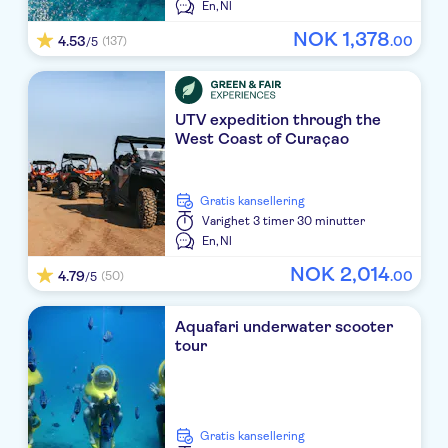
En,
Nl
NOK
1
,
378
4.53
.
00
(137)
/5
UTV expedition through the
West Coast of Curaçao
Gratis kansellering
Varighet
3 timer 30 minutter
En,
Nl
NOK
2
,
014
4.79
.
00
(50)
/5
Aquafari underwater scooter
tour
Gratis kansellering