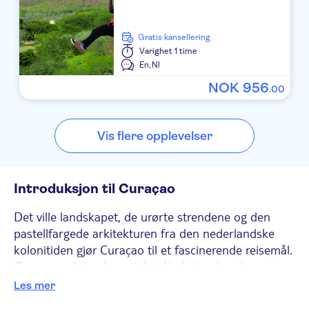
Gratis kansellering
Varighet
1 time
En,
Nl
NOK
956
.
00
Vis flere opplevelser
Introduksjon til Curaçao
Det ville landskapet, de urørte strendene og den
pastellfargede arkitekturen fra den nederlandske
kolonitiden gjør Curaçao til et fascinerende reisemål.
Øya er en del av kongeriket Nederland og ligger i
sørlige Karibia, rett utenfor kysten av Venezuela.
Les mer
Uansett hvor du befinner deg på øya, finner du