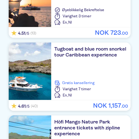
Øyeblikkelig Bekreftelse
Varighet
3 timer
En,
Nl
NOK
723
4.51
.
00
(13)
/5
Tugboat and blue room snorkel
tour Caribbean experience
Gratis kansellering
Varighet
7 timer
En,
Nl
NOK
1
,
157
4.61
.
00
(40)
/5
Hòfi Mango Nature Park
entrance tickets with zipline
experience