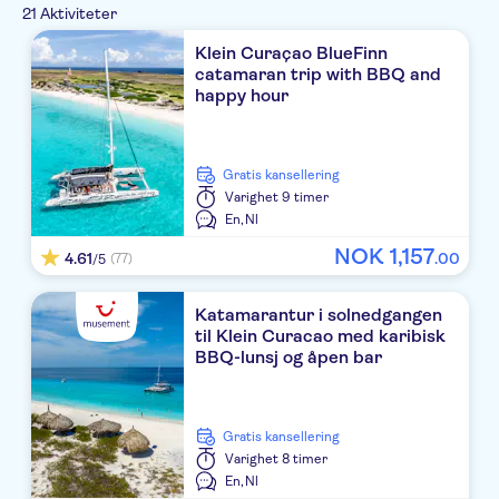
Måltid er inkludert
English
21 Aktiviteter
På landsbygda
Mat og drikke
Natur
Vannaktiviteter
Severdigheter
Billetter og arrangementer
Lokalt særpreg
Klein Curaçao BlueFinn
catamaran trip with BBQ and
Byrundturer
Prøvesmaking
Offroad
Kultur og historie
Byaktiviteter
Museer
happy hour
Små Grupper
Prøvesmaking og middag
Andre idretter
Toppattraksjoner
Båtturer
Utflukt på elsparkesykkel
Inngangsbilletter inkludert
Rundturer til fots
Gratis kansellering
Rundtur med Lydguide
Varighet
9 timer
En,
Nl
Official reseller
NOK
1
,
157
4.61
.
00
(77)
/5
Katamarantur i solnedgangen
til Klein Curacao med karibisk
BBQ-lunsj og åpen bar
Gratis kansellering
Varighet
8 timer
En,
Nl