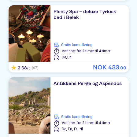
Kaya Belek
Plenty Spa – deluxe Tyrkisk
bad i Belek
Sherwood Dreams Resort
SENSITIVE PREMIUM RESORT
Crystal Tat Beach Golf Resort & Spa
Gratis kansellering
Varighet
fra 2 timer til 4 timer
Xanadu Resort
De,
En
NOK
433
Voyage Belek Golf & Spa
3.68
.
00
(67)
/5
ROBINSON Nobilis
Antikkens Perge og Aspendos
Limak Arcadia Sport Resort
Crystal Waterworld Resort Spa
Kempinski Hotel The Dome
Gratis kansellering
Varighet
fra 2 timer til 4 timer
TUI Magic Life Belek
De,
En,
Fr,
Nl