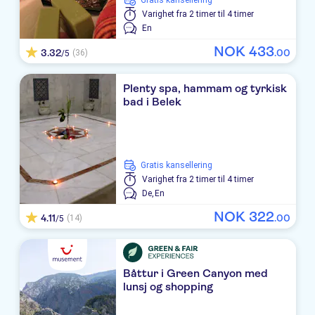
Gratis kansellering
Varighet
fra 2 timer til 4 timer
Ramada Resort Lara
En
Fame Residence Lara & SPA
NOK
433
3.32
.
00
(36)
/5
Aska Lara Resort & Spa
Plenty spa, hammam og tyrkisk
bad i Belek
Melas Lara Hotel
Baia Lara Hotel
WYNDHAM GARDEN LARA
Gratis kansellering
Varighet
fra 2 timer til 4 timer
Regnum Carya Golf & Spa Resort
De,
En
NOK
322
Royal Holiday Palace
4.11
.
00
(14)
/5
IC HOTELS Green Palace
Delphin Diva
Båttur i Green Canyon med
lunsj og shopping
DUCALE LARA HOTEL