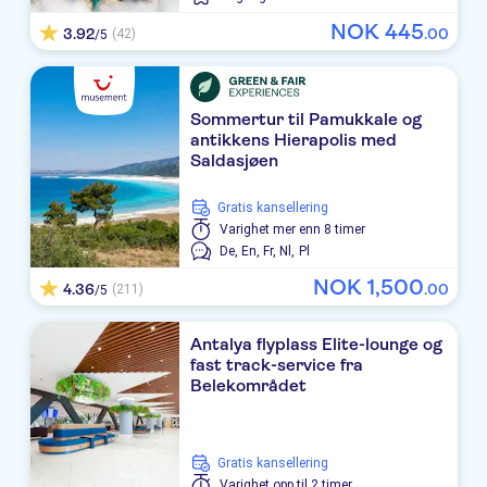
Papillon Ayscha
NOK
445
3.92
.
00
(42)
/5
RIXOS PARK BELEK
Limak Atlantis de Luxe Hotel & Resort
Sommertur til Pamukkale og
Delphin Palace
antikkens Hierapolis med
Saldasjøen
Mardan Palace
Gratis kansellering
Barut Lara Collection
Varighet
mer enn 8 timer
De,
En,
Fr,
Nl,
Pl
Limak Lara De Luxe Hotel & Resort
NOK
1
,
500
4.36
.
00
(211)
/5
Nirvana Cosmopolitan Hotel.
Antalya flyplass Elite-lounge og
Delphin Be Grand Resort
fast track-service fra
Belekområdet
Saturn Palace Resort
TRENDY LARA
Gratis kansellering
Grand Park Lara
Varighet
opp til 2 timer