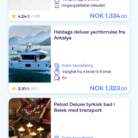
Inngangsbilletter Inkludert
Liberty Hotels Lara
NOK
1
,
334
4.24
.
00
(149)
/5
Concorde Deluxe Resort
Heldags deluxe yachtcruise fra
Adalya Elite Hotel
Antalya
Miracle Resort
Delphin Imperial
Gratis kansellering
Royal Wings
Varighet
fra 4 timer til 8 timer
En
Titanic Deluxe Lara
NOK
1
,
323
3.91
.
00
(83)
/5
WIND OF LARA
Peloid Deluxe tyrkisk bad i
Crystal Centro Pearl Collection
Belek med transport
ROYAL SEGINUS
Sherwood Exclusive Lara