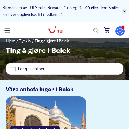
Bli medlem av TUI Smiles Rewards Club og
få 100 eller flere Smiles
Bli medlem nå
for hver opplevelse.
Pris (voksen)
Hjem
/
Tyrkia
/
Ting å gjøre i Belek
Ting å gjøre i Belek
Upphämtning på hotellet
NOK
NOK
Min
Max
Legg til datoer
Alternativer
Aydinbey Famous Resort
Gratis kansellering
Kategorier
Våre anbefalinger i
Belek
Calista Luxury Resort
Øyeblikkelig bekreftelse
Utflukter og dagsturer
Bellis Deluxe Hotel
Aktivitetsspråk
Elektronisk billett
Sightseeing og tradisjoner
Aktiviteter
TUI Blue Sherwood Belek
Guidet rundtur
English
På landsbygda
Kultur og historie
Utendørsaktiviteter
Billetter og arrangementer
Rixos Premium Belek