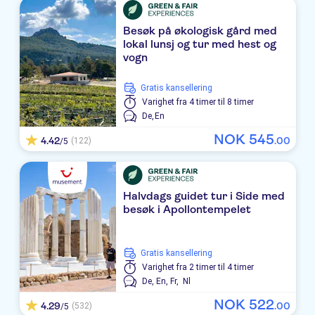
Kaya Palazzo
Besøk på økologisk gård med
lokal lunsj og tur med hest og
Gloria Serenity Resort
vogn
Paloma Grida Resort & Spa
Gratis kansellering
Maxx Royal Belek Golf Resort
Varighet
fra 4 timer til 8 timer
De,
En
Titanic Deluxe Belek
NOK
545
4.42
.
00
(122)
/5
Susesi Luxury Resort
Crystal Paraiso Verde Resort & Spa
Halvdags guidet tur i Side med
besøk i Apollontempelet
Spice Hotel Spa
Belconti Resort Hotel
Gratis kansellering
Varighet
fra 2 timer til 4 timer
Club Mega Saray
De,
En,
Fr,
Nl
Kirman Belazur Resort & Spa
NOK
522
4.29
.
00
(532)
/5