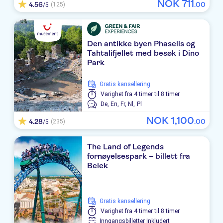
NOK
711
4.56
.
00
(125)
Papillon Belvil
/5
Paloma Sencia
Den antikke byen Phaselis og
Adam&Eve
Tahtalifjellet med besøk i Dino
Park
Sueno Hotels Golf Belek
Sirene Belek Golf & Wellness
Gratis kansellering
Varighet
fra 4 timer til 8 timer
Gloria Verde Resort
De,
En,
Fr,
Nl,
Pl
NOK
1
,
100
4.28
.
00
(235)
/5
Pine Beach Belek
Gloria Golf Resort
The Land of Legends
fornøyelsespark – billett fra
Ela Excellence Resort Belek
Belek
Crystal Family Resort & Spa
Gratis kansellering
Siam Elegance Hotel & Spa
Varighet
fra 4 timer til 8 timer
Inngangsbilletter Inkludert