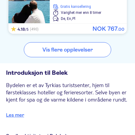
Asteria Kremlin Palace
Gratis kansellering
Varighet
mer enn 8 timer
IC Hotels Residence
De,
En,
Pl
NOK
767
4.18
.
00
(490)
WOW Topkapi Palace
/5
THE LAND OF LEGENDS KINGDOM HOTEL
Vis flere opplevelser
TUI BLUE MAVISS
Ethno Belek Hotel
Introduksjon til Belek
Greenwood Suites Resort
Bydelen er et av Tyrkias turistsenter, hjem til
Sueno Hotels Deluxe Belek
førsteklasses hoteller og ferieresorter. Selve byen er
kjent for spa og de varme kildene i områdene rundt.
SELECTUM NOA BELEK
Belek er et flott sted for de som liker natur. Her kan
CULLINAN HOTELS BELEK
Les mer
du sjekke ut Kursunlu-fossen som huser mer enn
100 fuglearter. Du kan også ta et skritt tilbake i tid
Club Hotel Sera
og utforske det gamle Aspendos amfiteater, med