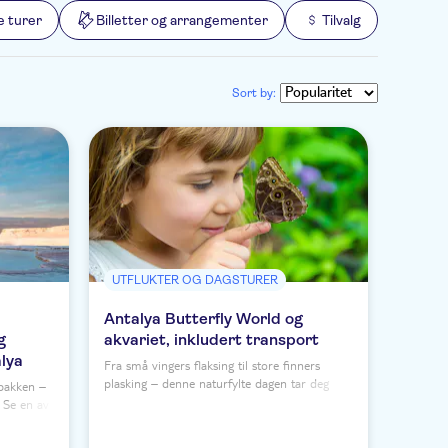
e turer
Billetter og arrangementer
Tilvalg
Sort by:
UTFLUKTER OG DAGSTURER
Antalya Butterfly World og
g
akvariet, inkludert transport
alya
Fra små vingers flaksing til store finners
plasking – denne naturfylte dagen tar deg
 bakken –
med til to av Antalyas største attraksjoner og
 Se en av
er perfekt for familier. Et besøk til Butterfly
n med
World om morgenen suppleres med en tur til
. Du må