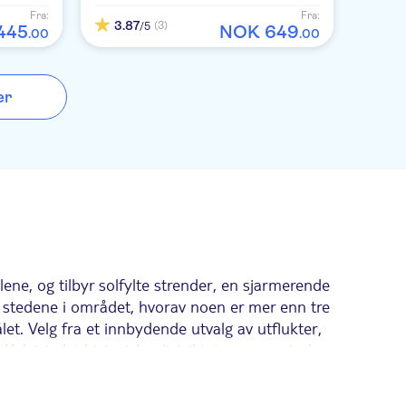
ter over
å oppleve
Fra:
Fra:
skrekk.
3.87
(3)
/5
445
NOK
649
.
00
.
00
lange
erdens
r i Tropic
deon Land,
er
Pants,
l liv i
a and The
 fra
inger som
lder seg
turen
vorittene
lene, og tilbyr solfylte strender, en sjarmerende
 stedene i området, hvorav noen er mer enn tre
et. Velg fra et innbydende utvalg av utflukter,
v Kaleiçi, det historiske distriktet som omgir den