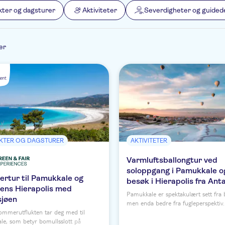
kter og dagsturer
Aktiviteter
Severdigheter og guided
ter
KTER OG DAGSTURER
AKTIVITETER
Varmluftsballongtur ved
soloppgang i Pamukkale o
rtur til Pamukkale og
besøk i Hierapolis fra Ant
kens Hierapolis med
Pamukkale er spektakulært sett fra
sjøen
men enda bedre fra fugleperspektiv.
mmerutflukten tar deg med til
Tyrkias største naturskatter fra ove
e, som betyr bomullsslott på
denne varmluftsballongopplevelsen