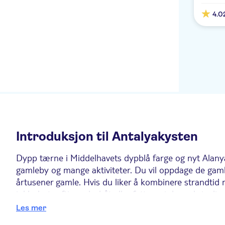
Orange County Belek
4.0
Cornelia Diamond Golf
Resort & Spa
IC Santai Family Resort
Inn Vista Hotels
Gural Premier Belek
Tui Magic Life Masmavi
Belek Beach Resort
Introduksjon til Antalyakysten
Selectum Family Resort
Dypp tærne i Middelhavets dypblå farge og nyt Alanyas 
gamleby og mange aktiviteter. Du vil oppdage de gam
Kaya Palazzo
årtusener gamle. Hvis du liker å kombinere strandtid m
inkludert rafting, elvebåt eller fotturer i de omkringli
Gloria Serenity Resort
pittoreske havnen og er fylt med god mat og mye at
Les mer
Paloma Grida Resort & Spa