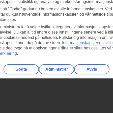
skapsler, statistikk og analyse og markedsføringsinformasjonsk
e på "Godta" godtar du bruken av alle informasjonskapsler. Ved 
FOR 2 PERSONER I DELT ROM/LEILIGHET.
tar du kun nødvendige informasjonskapsler, og vår nettside tilp
nteresser.
dministrer» for å velge hvilke kategorier av informasjonskapsler 
VISER
AV
Hotell
1 - 0
0
 avvise. Du kan alltid endre disse innstillingene senere ved å kl
Det finnes ingen flere reiser
r cookies» nederst på nettsiden. Fullstendig informasjon om hv
nskapsel finner du på denne siden:
Informasjonskapsler og sikk
føle deg trygg på at opplysningene dine er sikre hos oss: Les vår
erklæring
.
Godta
Administrer
Avvis