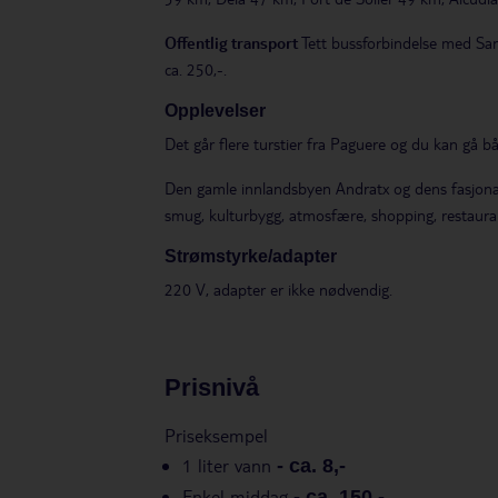
Offentlig transport
Tett bussforbindelse med Sant
ca. 250,-.
Opplevelser
Det går flere turstier fra Paguere og du kan gå b
Den gamle innlandsbyen Andratx og dens fasjonable
smug, kulturbygg, atmosfære, shopping, restaura
Strømstyrke/adapter
220 V, adapter er ikke nødvendig.
Prisnivå
Priseksempel
1 liter vann
-
ca. 8,-
Enkel middag
-
ca. 150,-