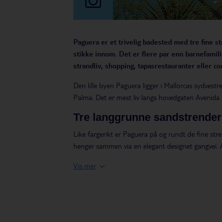
Paguera er et trivelig badested med tre fine 
stikke innom. Det er flere par enn barnefamil
strandliv, shopping, tapasrestauranter eller co
Den lille byen Paguera ligger i Mallorcas sydves
Palma. Det er mest liv langs hovedgaten Avenida
Tre langgrunne sandstrender
Like fargerikt er Paguera på og rundt de fine stre
henger sammen via en elegant designet gangvei. 
solsengutleie.
Vis mer
Hotell med fin beliggenhet
Størst og mest sentralt beliggende av strendene er
med stranden på den ene siden og hovedgatens bu