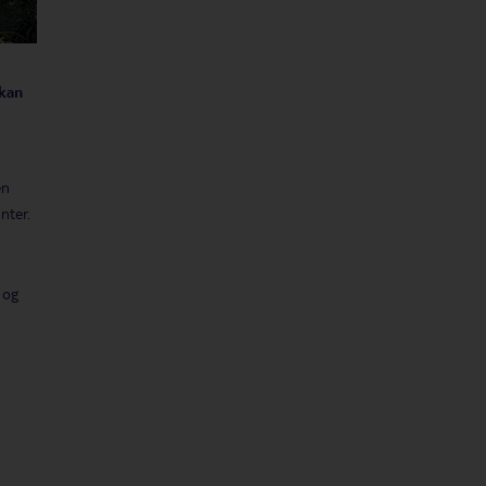
 kan
en
nter.
 og
t,