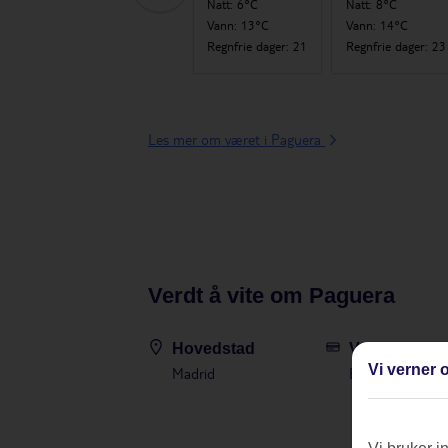
Natt
:
6°C
Natt
:
6°C
Natt
:
8°C
Vann
:
13°C
Vann
:
13°C
Vann
:
14°C
Regnfrie dager
:
23
Regnfrie dager
:
21
Regnfrie dager
:
23
Les mer om været i Paguera
Verdt å vite om Paguera
Hovedstad
Valuta
Vi verner o
Madrid
Euro (EUR)