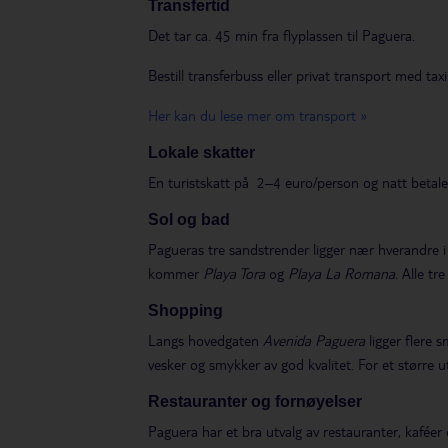
Transfertid
Det tar ca. 45 min fra flyplassen til Paguera.
Bestill transferbuss eller privat transport med taxi
Her kan du lese mer om transport »
Lokale skatter
En turistskatt på 2–4 euro/person og natt betales 
Sol og bad
Pagueras tre sandstrender ligger nær hverandre i
kommer
Playa Tora
og
Playa La Romana
. Alle tr
Shopping
Langs hovedgaten
Avenida Paguera
ligger flere 
vesker og smykker av god kvalitet. For et større u
Restauranter og fornøyelser
Paguera har et bra utvalg av restauranter, kaféer 