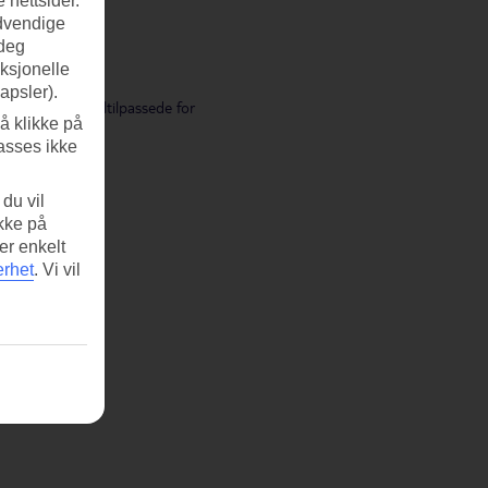
 nettsider.
ødvendige
 deg
nksjonelle
apsler).
om som er spesialtilpassede for
å klikke på
asses ikke
du vil
ikke på
er enkelt
erhet
.
Vi vil