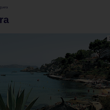
guera
ra