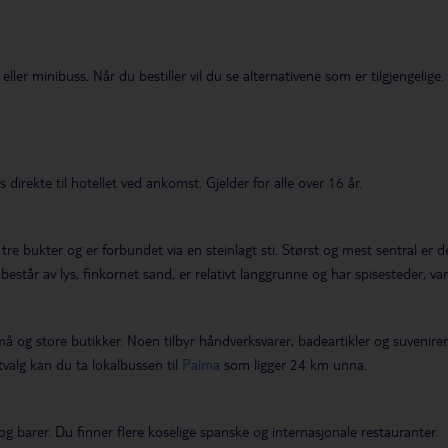
 eller minibuss. Når du bestiller vil du se alternativene som er tilgjengelige.
direkte til hotellet ved ankomst. Gjelder for alle over 16 år.
 tre bukter og er forbundet via en steinlagt sti. Størst og mest sentral 
e består av lys, finkornet sand, er relativt langgrunne og har spisesteder, v
små og store butikker. Noen tilbyr håndverksvarer, badeartikler og suvenire
tvalg kan du ta lokalbussen til
Palma
som ligger 24 km unna.
og barer. Du finner flere koselige spanske og internasjonale restauranter.