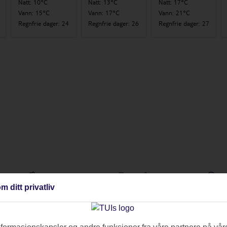
Natt
:
10°C
Natt
:
13°C
Natt
:
17°C
Vann
:
15°C
Vann
:
17°C
Vann
:
21°C
Regnfrie dager
:
24
Regnfrie dager
:
26
Regnfrie dager
:
27
Befolkning
Språk
Ti
m ditt privatliv
ca. 4000
Spansk
in