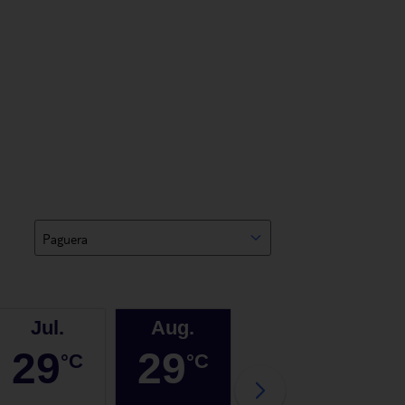
rstier
em
gg.
Paguera
Jul.
Aug.
Sep.
29
29
27
°C
°C
°C