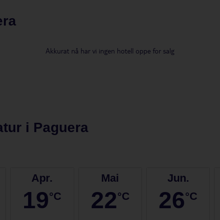
era
et klatrer byen oppover små og store åser. Like utenfor begynner flere tu
n.
Akkurat nå har vi ingen hotell oppe for salg
el- og olivenlunder, kan du oppleve mallorkansk hverdagsliv i den lille
 når øyboerne levde et stykke fra havet for å være skjermet fra pirater. F
ante havnebyen Port d'Andratx der mange luksusyachter gjør sine strandhu
tur i
Paguera
Apr.
Mai
Jun.
19
22
26
°C
°C
°C