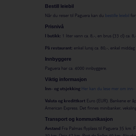
Bestill leiebil
Når du reiser til Paguera kan du
bestille leiebil
for
Prisnivå
I butikk:
1 liter vann ca. 8,-, en brus (33 cl) ca. 8,
På restaurant:
enkel lunsj ca. 80,-, enkel middag ca
Innbyggere
Paguera har ca. 4000 innbyggere.
Viktig informasjon
Inn- og utsjekking
Her kan du lese mer om inn- o
Valuta og kredittkort
Euro (EUR). Bankene er åpne
American Express. Det finnes minibanker, vekslin
Transport og kommunikasjon
Avstand
Fra Palmas flyplass til Paguera 35 km.
39 km, Deia 47 km, Port de Soller 49 km, Alcudi