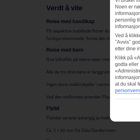
Vi bruker i
Noen er nød
verdt å vite
informasjon
personlig t
Reise med handikap
informasjon
På respektive hotellside finner du informasjon om 
Ved å klikk
funksjonshemmede, finnes det mer informasjon 
"Avvis" god
etter dine i
Reise med barn
Klikk på «A
Noe biltrafikk på større veier, men også mange bil
godta eller
«Administre
Alle de tre strendene er langgrunne nærmest vann
informasjo
at du skal 
Ingen store nivåforskjeller i sentrum, men lenger
personvern
Ved den mellomste stranden Playa Tora er det en 
Flytid
Flytiden varierer avhengig av hvilken dato og flylø
Ca. 3 t 40 min fra Oslo/Gardermoen.