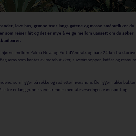
strender, lave hus, grønne trær langs gatene og masse småbutikker du
ier som reiser hit og det er mye å velge mellom uansett om du søker
cktailbarer.
tre hjørne, mellom Palma Nova og Port d'Andratx og bare 24 km fra storby
 Pagueras som kantes av motebutikker, suvenirshopper, kaféer og restaura
ndene, som ligger på rekke og rad etter hverandre. De ligger i ulike bukter
Alle tre er langgrunne sandstrender med uteserveringer, vannsport og
 Playa Palmira, der vårt hotell Hesperia Villamil har en perfekt beliggenhe
tikker på den andre. Deretter følger Playa Tora og Playa La Romana.