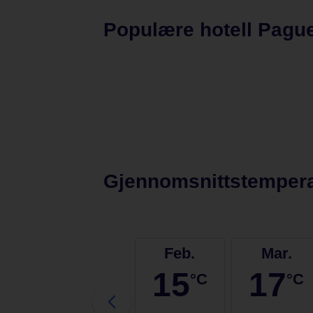
Åser og turstier
Populære hotell Pagu
I sentrum er Paguera flatt men lenger opp fra hav
som du kan følge både inn på øya og langs kyste
Stemningsfulle nabobyer
Bare noen halvmil fra Paguera, i en dal blant mand
landsbyen Andratx. Der får du et innblikk i en tid
kilometer unna kan du i tillegg besøke den eleg
Gjennomsnittstempera
Jan.
Feb.
Mar.
14
15
17
°C
°C
°C