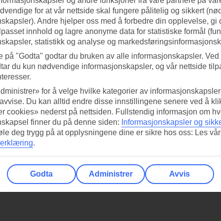
nformasjonskapsler og andre funksjoner fra våre partnere på våre
vendige for at vår nettside skal fungere pålitelig og sikkert (n
skapsler). Andre hjelper oss med å forbedre din opplevelse, gi
ilpasset innhold og lagre anonyme data for statistiske formål (fu
skapsler, statistikk og analyse og markedsføringsinformasjonsk
hotellets rom og fasiliteter under fliken 'Hotellfakta'. Hvis hotellet har r
e på "Godta" godtar du bruken av alle informasjonskapsler. Ved 
om disse.
tar du kun nødvendige informasjonskapsler, og vår nettside tilp
nteresser.
dministrer» for å velge hvilke kategorier av informasjonskapsler 
frie gater.
 avvise. Du kan alltid endre disse innstillingene senere ved å kl
r cookies» nederst på nettsiden. Fullstendig informasjon om hv
kanten, men overvåking av barn anbefales naturligvis likevel.
nskapsel finner du på denne siden:
Informasjonskapsler og sikk
føle deg trygg på at opplysningene dine er sikre hos oss: Les vår
 opp fra havet er Paguera kupert.
erklæring
.
stor lekeplass. Alle de store matbutikkene selger barnemat og bleier.
Godta
Administrer
Avvis
sning du velger.