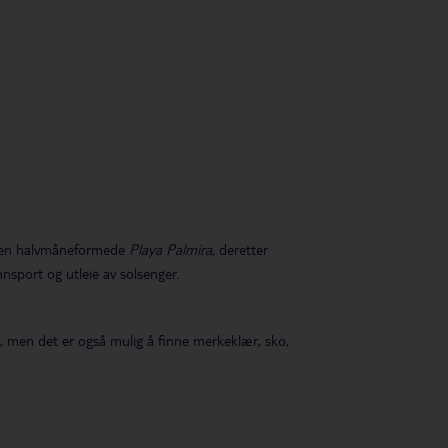
er den halvmåneformede
Playa Palmira
, deretter
annsport og utleie av solsenger.
r, men det er også mulig å finne merkeklær, sko,