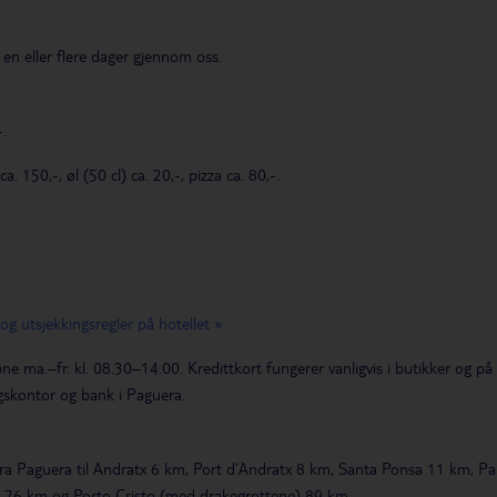
 en eller flere dager gjennom oss.
-.
. 150,-, øl (50 cl) ca. 20,-, pizza ca. 80,-.
g utsjekkingsregler på hotellet »
 ma.–fr. kl. 08.30–14.00. Kredittkort fungerer vanligvis i butikker og på
gskontor og bank i Paguera.
 Fra Paguera til Andratx 6 km, Port d’Andratx 8 km, Santa Ponsa 11 km,
a 76 km og Porto Cristo (med drakegrottene) 89 km.