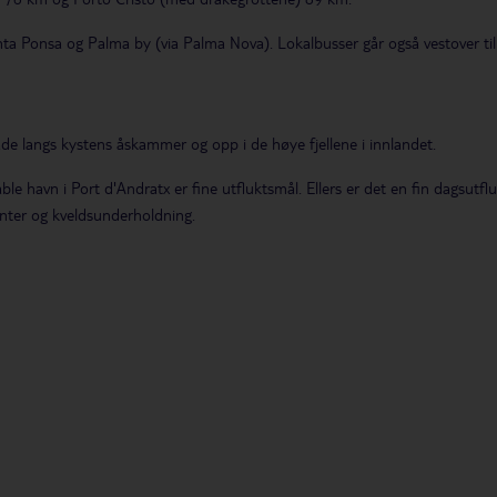
a Ponsa og Palma by (via Palma Nova). Lokalbusser går også vestover til 
åde langs kystens åskammer og opp i de høye fjellene i innlandet.
 havn i Port d'Andratx er fine utfluktsmål. Ellers er det en fin dagsutfl
nter og kveldsunderholdning.