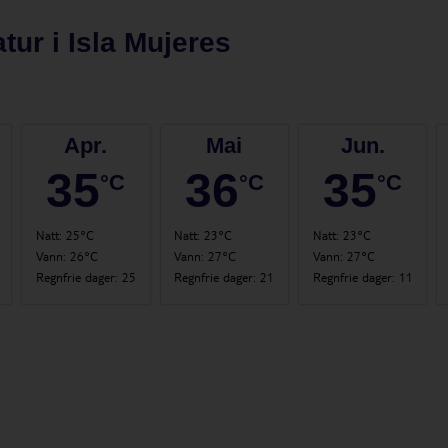
tur i
Isla Mujeres
stlandet for å snorkle i såkalte cenoter. Det er underjordiske grotter halvfyl
ormasjoner i kunstbelysning.
Apr.
Mai
Jun.
. Det var på Yucatán-halvøya at maya-indianernes høykultur blomstret frem
35
36
35
°C
°C
°C
r tar deg til tempelbyer som Chichen Itza, Coba og Tulum.
Natt
:
25°C
Natt
:
23°C
Natt
:
23°C
Vann
:
26°C
Vann
:
27°C
Vann
:
27°C
på våre guidede utflukter som går ut fra Puerto Juarez, havnen på fastland
Regnfrie dager
:
25
Regnfrie dager
:
21
Regnfrie dager
:
11
under Opplevelser.