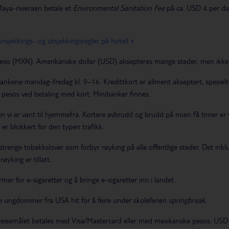
Maya-rivieraen betale et
Environmental Sanitation Fee
på ca. USD 4 per dag
nnsjekkings- og utsjekkingsregler på hotell »
eso (MXN). Amerikanske dollar (USD) aksepteres mange steder, men ikke 
ankene mandag-fredag kl. 9–16. Kredittkort er allment akseptert, spesie
il pesos ved betaling med kort. Minibanker finnes.
n vi er vant til hjemmefra. Kortere avbrudd og brudd på noen få timer er va
 er blokkert for den typen trafikk.
trenge tobakkslover som forbyr røyking på alle offentlige steder. Det inklu
øyking er tillatt.
rmer for e-sigaretter og å bringe e-sigaretter inn i landet.
ge ungdommer fra USA hit for å feire under skoleferien
springbreak.
 reisemålet betales med Visa/Mastercard eller med mexikanske pesos. USD 