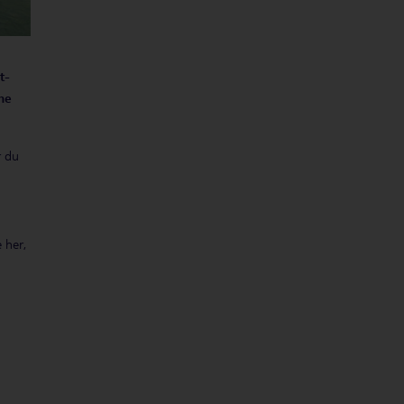
t-
ne
r du
 her,
n av
 kan
dder,