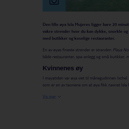
Den lille øya Isla Mujeres ligger bare 20 min
vakre strender hvor du kan dykke, snorkle og 
med butikker og koselige restauranter.
En av øyas fineste strender er stranden
Playa No
både restauranter, spa-anlegg og små butikker, m
Kvinnenes øy
I mayatiden var øya viet til månegudinnen Ixchel.
som er en av teoriene om at øya fikk navnet Isla 
God snorkling og dykking
Vis mer
Like ved finner du mange fine snorklingssteder. E
Isla Mujeres. Og langs hele Maya Rivieraen løper
få stort utbytte av en snorklingstur på en halv d
papegøyefisk og andre fargerike innbyggere i kor