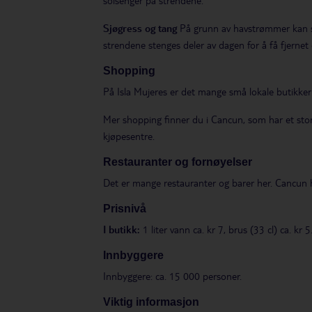
solsenger på strendene.
Sjøgress og tang
På grunn av havstrømmer kan s
strendene stenges deler av dagen for å få fjernet 
Shopping
På Isla Mujeres er det mange små lokale butikker 
Mer shopping finner du i Cancun, som har et stort
kjøpesentre.
Restauranter og fornøyelser
Det er mange restauranter og barer her. Cancun ha
Prisnivå
I butikk:
1 liter vann ca. kr 7, brus (33 cl) ca. kr 5
Innbyggere
Innbyggere: ca. 15 000 personer.
Viktig informasjon