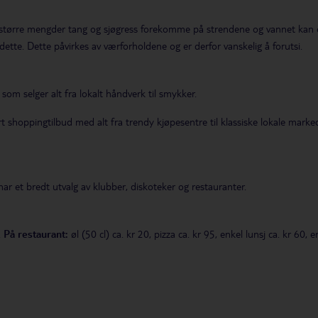
tørre mengder tang og sjøgress forekomme på strendene og vannet kan op
dette. Dette påvirkes av værforholdene og er derfor vanskelig å forutsi.
som selger alt fra lokalt håndverk til smykker.
 shoppingtilbud med alt fra trendy kjøpesentre til klassiske lokale marke
r et bredt utvalg av klubber, diskoteker og restauranter.
.
På restaurant:
øl (50 cl) ca. kr 20, pizza ca. kr 95, enkel lunsj ca. kr 60,