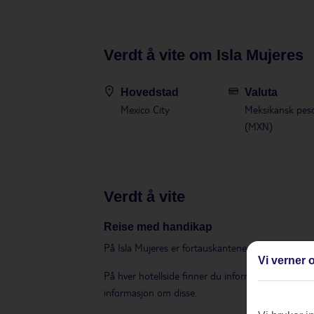
Verdt å vite om Isla Mujeres
Hovedstad
Valuta
Mexico City
Meksikansk pes
(MXN)
verdt å vite
Reise med handikap
På Isla Mujeres er fortauskantene høye enkelte s
Vi verner o
På hver hotellside finner du informasjon om hotel
informasjon om disse.