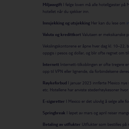
Miljøavgift
I følge loven må alle hotellgjester på 
hotellet når du sjekker inn.
Innsjekking og utsjekking
Her kan du lese om
i
Valuta og kredittkort
Valutaen er meksikanske p
Vekslingskontorene er åpne hver dag kl. 10–22, b
oppgis i pesos og dollar, og blir ofte regnet om t
Internett
Internett-tilkoblingen er ofte tregere en
opp til VPN eller lignende, da forbindelsene deres
Røykeforbud
I januar 2023 innførte Mexico nye s
etc. Hotellene har anviste steder/røykesoner hvor r
E-sigaretter
I Mexico er det ulovlig å selge alle fo
Springbreak
I løpet av mars og april reiser man
Betaling av utflukter
Utflukter som bestilles på