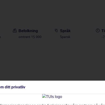
Befolkning
Språk
Ti
o
omtrent 15 000
Spansk
-7
teder. I hotell- og ferieområdene er fremkommeligheten enklere.
m ditt privatliv
lets fasiliteter og rom under 'Om hotellet'. Hvis det er rom tilpasset be