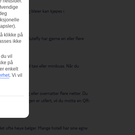
 nettsider.
ødvendige
er. Barnemat og bleier kan kjøpes i
 deg
nksjonelle
apsler).
å klikke på
o-Gardermoen. Rutefly har gjerne en eller flere
asses ikke
du vil
ikke på
ivat transport med taxi eller minibuss. Når du
er enkelt
erhet
.
Vi vil
landet en dag eller overnatter flere netter. Du
ss. Når betalingen er utført, vil du motta en QR-
mreise.
 det ofte høye bølger. Mange hotell har sine egne