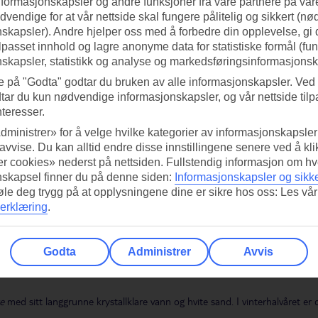
nformasjonskapsler og andre funksjoner fra våre partnere på våre
vendige for at vår nettside skal fungere pålitelig og sikkert (n
elativt enkelt å komme seg rundt med barnevogn. Stedvis høye fortauskant
skapsler). Andre hjelper oss med å forbedre din opplevelse, gi
randen
Playa Norte
er langgrunn og barnevennlig.
ilpasset innhold og lagre anonyme data for statistiske formål (fu
skapsler, statistikk og analyse og markedsføringsinformasjonsk
e på "Godta" godtar du bruken av alle informasjonskapsler. Ved 
på utreisen og 9 timer 25 minutter på hjemreisen. Tid beregnet fra/til Osl
tar du kun nødvendige informasjonskapsler, og vår nettside tilp
lken flyløsning du velger. Det kan variere mellom 15 og 20 timer.
nteresser.
dministrer» for å velge hvilke kategorier av informasjonskapsler 
 avvise. Du kan alltid endre disse innstillingene senere ved å kl
. 20 minutter ferge og ventetid på fergeleiet). Bestill busstransfer eller pr
r cookies» nederst på nettsiden. Fullstendig informasjon om hv
som er tilgjengelige.
Her kan du lese mer om transfer»
nskapsel finner du på denne siden:
Informasjonskapsler og sikk
føle deg trygg på at opplysningene dine er sikre hos oss: Les vår
erklæring
.
n turistskatt
Visitax
på omtrent 12 USD per person, uansett om du kun er i 
av besøket via
www.visitax.gob.mx
med Visa, Mastercard eller American Expre
Godta
Administrer
Avvis
igitalt på smarttelefonen din. QR-koden vises ved grensekontrollen ved hje
e
med sitt langgrunne krystallklare vann og hvite sand. I vinterhalvåret er