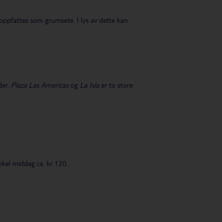
pfattes som grumsete. I lys av dette kan
der.
Plaza Las Americas
og
La Isla
er to store
 enkel middag ca. kr 120.