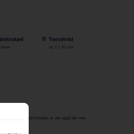
dsforskjell
Transfertid
 timer
ca. 1 t 30 min
vegelseshemmede på hotellet, er det også der mer