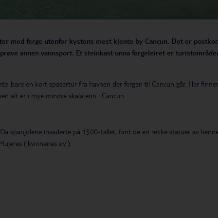
utter med ferge utenfor kystens mest kjente by Cancun. Det er postkor
prøve annen vannsport. Et steinkast unna fergeleiret er turistområde
rte
, bare en kort spasertur fra havnen der fergen til Cancun går. Her finne
en alt er i mye mindre skala enn i Cancun.
 Da spanjolene invaderte på 1500-tallet, fant de en rekke statuer av henne
Mujeres ('kvinnenes øy').
t par mindre korallrev med områder for snorkling ligger like utenfor kyste
 det hundre mil lange korallrevet The Great Mayan Reef. Selv nybegynnere
ag, hvor du fra overflateposisjon noen få meter over revet kan se havskilpa
allenes verden.