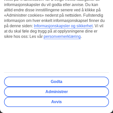
informasjonskapsler du vil godta eller avvise. Du kan
Vis mer
alltid endre disse innstillingene senere ved å klikke på
«Administrer cookies» nederst på nettsiden. Fullstendig
informasjon om hver enkelt informasjonskapsel finner du
FILTER
på denne siden:
Informasjonskapsler og sikkerhet
.
Vi vil
at du skal føle deg trygg på at opplysningene dine er
Reisende
sikre hos oss: Les vår
personvernerklæring
.
VISER
AV
Hotell
1 - 0
0
Dato og reiselengde
Det finnes ingen flere reiser
Klassifisering & vurdering
Reisemål
Godta
Pris
Administrer
Flyreise
Avvis
Nullstill filter