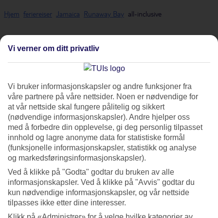
Hjem
feriereiser
Jamaica
Runaway Bay
all-inclusive
All inclusive - Runaway Bay
Vi verner om ditt privatliv
Våre all inclusive reiser er perfekt for deg som vil spise og drikke
Vi bruker informasjonskapsler og andre funksjoner fra
godt på hotellet uten å tenke på regningen. Reiser med all inclusive
våre partnere på våre nettsider. Noen er nødvendige for
betyr helt enkelt at både voksne og barn kan kose seg med mat,
at vår nettside skal fungere pålitelig og sikkert
drikke, is og godsaker. Med all inclusive får du det beste av to
(nødvendige informasjonskapsler). Andre hjelper oss
verdener i ferien: sol og varme – og frihetsfølelsen av at nesten alt er
med å forbedre din opplevelse, gi deg personlig tilpasset
inkludert!
innhold og lagre anonyme data for statistiske formål
(funksjonelle informasjonskapsler, statistikk og analyse
Nedenfor finner du våre utvalgte all inclusive-hotell for deg som
og markedsføringsinformasjonskapsler).
planlegger å
reise til Runaway Bay
slik at du kan bestille det som
Ved å klikke på "Godta" godtar du bruken av alle
passer best for deg. På noen av hotellene er all inclusive inkludert i
informasjonskapsler. Ved å klikke på "Avvis" godtar du
reisens grunnpris, mens på andre må du legge til all inclusive som
kun nødvendige informasjonskapsler, og vår nettside
tilvalg – hva som gjelder ser du på de ulike hotellsidene.
tilpasses ikke etter dine interesser.
Klikk på «Administrer» for å velge hvilke kategorier av