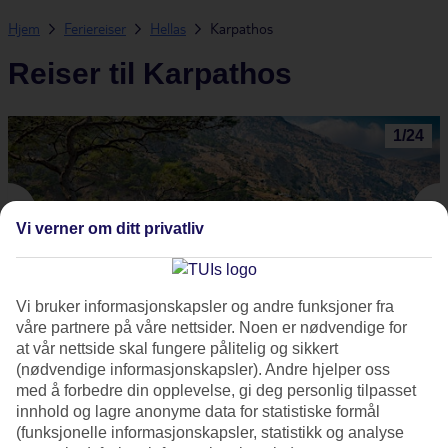
Hjem
Feriereiser
Hellas
Karpathos
Reiser til Karpathos
1
/
24
Vi verner om ditt privatliv
Vi bruker informasjonskapsler og andre funksjoner fra
våre partnere på våre nettsider. Noen er nødvendige for
at vår nettside skal fungere pålitelig og sikkert
Karpathos
(nødvendige informasjonskapsler). Andre hjelper oss
med å forbedre din opplevelse, gi deg personlig tilpasset
Strender med turkisblått hav
innhold og lagre anonyme data for statistiske formål
(funksjonelle informasjonskapsler, statistikk og analyse
Tavernaer og genuin atmosfære