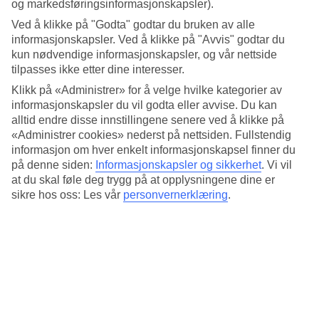
og markedsføringsinformasjonskapsler).
Turstier og surfestrender
Ved å klikke på "Godta" godtar du bruken av alle
informasjonskapsler. Ved å klikke på "Avvis" godtar du
kun nødvendige informasjonskapsler, og vår nettside
Karpathos er øya for de som elsker det genuine og ekte Hellas.
tilpasses ikke etter dine interesser.
Oppdag herlige, bortgjemte strander med turkisblått vann,
Klikk på «Administrer» for å velge hvilke kategorier av
fredelige fjellandsbyer og tavernaer med retter laget etter
informasjonskapsler du vil godta eller avvise. Du kan
bestemors oppskrifter. Blant vårt reiseutvalg til Karpathos har du
alltid endre disse innstillingene senere ved å klikke på
mulighet til å velge alt fra familiedrevne hotell med personlig
«Administrer cookies» nederst på nettsiden. Fullstendig
atmosfære til leiligheter med selvhushold.
informasjon om hver enkelt informasjonskapsel finner du
på denne siden:
Informasjonskapsler og sikkerhet
.
Vi vil
Mellom Kreta og Rhodos finner du Karpathos, en litt hemmelig øy
at du skal føle deg trygg på at opplysningene dine er
med dramatisk natur og strender med turkisblått vann. Øya er den
sikre hos oss: Les vår
personvernerklæring
.
nest største i øygruppen Dodekanesene, men skiller seg ut blant sine
Vis mer
naboøyer. Her vil du raskt merke øyas spennende kultur og historie. På
det lokale kjøkkenet tilberedes tradisjonelle retter av kortreiste
produkter noe innbyggerne på øya er veldig stolte av. Her blir
Reisetyper
besøkende tatt imot med åpne armer, noe som forklarer hvorfor
Karpathos har så mange tilbakevendende gjester.